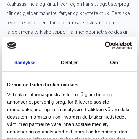
Kaukasus, India og Kina. Hver region har sitt eget særpreg
når det gjelder mønstre, farger og knytteteknikk. Persiske
tepper er ofte kjent for sine intrikate mønstre og rike
farger, mens tyrkiske tepper har mer geometriske design.
Kinesiske håndknyttede tepper skiller seg ut med delikate
pastellfarger og inspirasjon fra tradisjonell kinesisk kunst.
Samtykke
Detaljer
Om
Verdsettelse og investering
Denne nettsiden bruker cookies
Ekte håndknyttede orientalske tepper er ettertraktede
Vi bruker informasjonskapsler for å gi innhold og
samlerobjekter og kan være en god investering. Jo høyere
annonser et personlig preg, for å levere sosiale
kvalitet og finere knytting et teppe har, desto mer
mediefunksjoner og for å analysere trafikken vår. Vi deler
dessuten informasjon om hvordan du bruker nettstedet
verdifullt blir det over tid. Opprinnelse, materialvalg og
vårt, med partnerne våre innen sosiale medier,
knutetetthet spiller en stor rolle i vurderingen av et teppes
annonsering og analysearbeid, som kan kombinere den
verdi, og godt vedlikeholdte håndknyttede tepper kan gå i
med annen informasjon du har gjort tilgjengelig for dem,