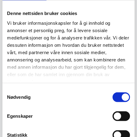
Denne nettsiden bruker cookies
Vi bruker informasjonskapsler for å gi innhold og
annonser et personlig preg, for å levere sosiale
mediefunksjoner og for å analysere trafikken vår. Vi deler
dessuten informasjon om hvordan du bruker nettstedet
Kelim teppe
Kelim teppe
vårt, med partnerne våre innen sosiale medier,
2.190
kr
2.090
kr
annonsering og analysearbeid, som kan kombinere den
med annen informasjon du har gjort tilgjengelig for dem,
Legg I Handlekurv
Legg I Handlekurv
eller som de har samlet inn gjennom din bruk av
tjenestene deres.
Ekte
Ekte
Samtykkevalg
-50%
Nødvendig
Egenskaper
Statistikk