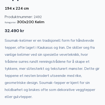
194 x 224 cm
Produktnummer:
2492
300x200
Kelim
Kategorier:
,
32.490
kr
Soumak-kelimer er en tradisjonell form for håndvevde
tepper, ofte laget i Kaukasus og Iran. De skiller seg fra
vanlige kelimer ved sin spesielle veveteknikk, hvor
trådene surres rundt renningstrådene for å skape et
tykkere, mer slitesterkt og teksturert mønster. Dette gir
teppene et nesten brodert utseende med rike,
geometriske design. Soumak-tepper er kjent for sin
holdbarhet og brukes ofte som dekorative veggtepper
eller gulvtepper.