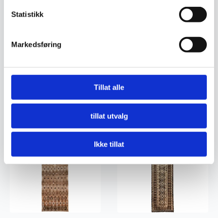
Statistikk
Markedsføring
Kelim teppe
Kelim teppe
1.530
kr
5.290
kr
Tillat alle
Legg I Handlekurv
Legg I Handlekurv
tillat utvalg
Ekte
Ekte
Ikke tillat