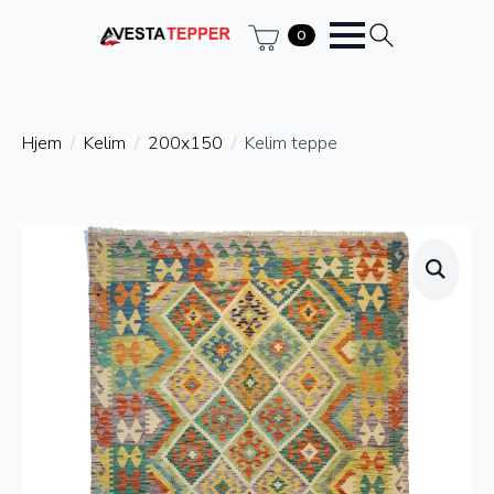
0
Hjem
Kelim
200x150
Kelim teppe