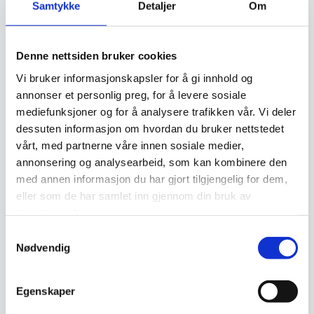
Relaterte produkter
Samtykke
Detaljer
Om
Ekte
Ekte
Denne nettsiden bruker cookies
Vi bruker informasjonskapsler for å gi innhold og
annonser et personlig preg, for å levere sosiale
mediefunksjoner og for å analysere trafikken vår. Vi deler
dessuten informasjon om hvordan du bruker nettstedet
vårt, med partnerne våre innen sosiale medier,
Kelim teppe
Kelim teppe
annonsering og analysearbeid, som kan kombinere den
6.390
kr
6.180
kr
med annen informasjon du har gjort tilgjengelig for dem,
eller som de har samlet inn gjennom din bruk av
Legg I Handlekurv
Legg I Handlekurv
tjenestene deres.
Samtykkevalg
Nødvendig
Ekte
Ekte
Egenskaper