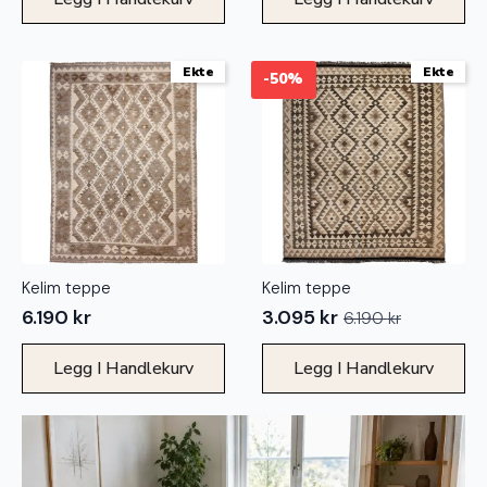
Ekte
Ekte
-50%
Kelim teppe
Kelim teppe
6.190
kr
3.095
kr
6.190
kr
Opprinnelig
Nåværende
pris
pris
Legg I Handlekurv
Legg I Handlekurv
var:
er:
6.190 kr.
3.095 kr.