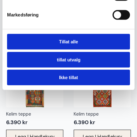
Kelim teppe
Kelim teppe
Markedsføring
2.240
kr
6.180
kr
Legg I Handlekurv
Legg I Handlekurv
Tillat alle
Ekte
Ekte
tillat utvalg
Ikke tillat
Kelim teppe
Kelim teppe
6.390
kr
6.390
kr
Legg I Handlekurv
Legg I Handlekurv