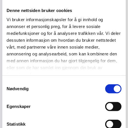
Denne nettsiden bruker cookies
Vi bruker informasjonskapsler for å gi innhold og
annonser et personlig preg, for å levere sosiale
mediefunksjoner og for å analysere trafikken vår. Vi deler
Soumak Kelim teppe Old
Kelim teppe
dessuten informasjon om hvordan du bruker nettstedet
vårt, med partnerne våre innen sosiale medier,
13.990
kr
4.390
kr
annonsering og analysearbeid, som kan kombinere den
med annen informasjon du har gjort tilgjengelig for dem,
Legg I Handlekurv
Legg I Handlekurv
eller som de har samlet inn gjennom din bruk av
tjenestene deres.
Ekte
Ekte
Samtykkevalg
Nødvendig
Egenskaper
Statistikk