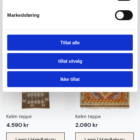
Kelim teppe
Kelim teppe
Markedsføring
6.730
kr
2.190
kr
Legg I Handlekurv
Legg I Handlekurv
Tillat alle
Ekte
Ekte
tillat utvalg
Ikke tillat
Kelim teppe
Kelim teppe
4.590
kr
2.090
kr
Legg I Handlekurv
Legg I Handlekurv