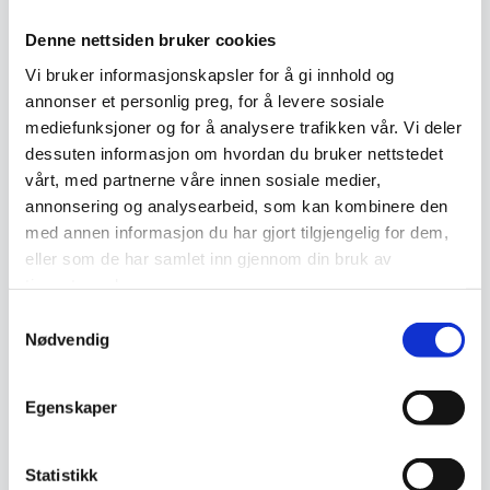
Denne nettsiden bruker cookies
Vi bruker informasjonskapsler for å gi innhold og
annonser et personlig preg, for å levere sosiale
mediefunksjoner og for å analysere trafikken vår. Vi deler
Kelim teppe
Kelim teppe
dessuten informasjon om hvordan du bruker nettstedet
vårt, med partnerne våre innen sosiale medier,
6.290
kr
6.380
kr
annonsering og analysearbeid, som kan kombinere den
med annen informasjon du har gjort tilgjengelig for dem,
Legg I Handlekurv
Legg I Handlekurv
eller som de har samlet inn gjennom din bruk av
tjenestene deres.
Ekte
Ekte
Samtykkevalg
Nødvendig
Egenskaper
Statistikk