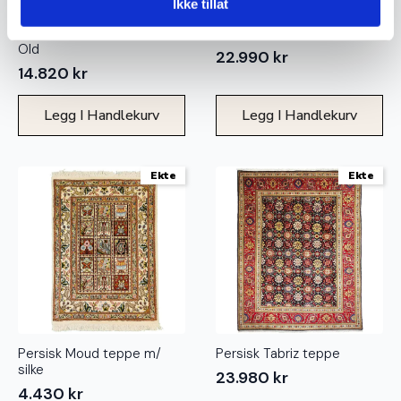
Ikke tillat
Turkemen teppe m/ silke
Persisk Kashan teppe
Old
22.990
kr
14.820
kr
Legg I Handlekurv
Legg I Handlekurv
Ekte
Ekte
Persisk Moud teppe m/
Persisk Tabriz teppe
silke
23.980
kr
4.430
kr