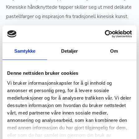
Kinesiske håndknyttede tepper skiller seg ut med delikate
pastellfarger og inspirasjon fra tradisjonell kinesisk kunst.
Verdsettelse og investering
Samtykke
Detaljer
Om
Ekte håndknyttede orientalske tepper er ettertraktede
samlerobjekter og kan være en god investering. Jo høyere
Denne nettsiden bruker cookies
kvalitet og finere knytting et teppe har, desto mer
Vi bruker informasjonskapsler for å gi innhold og
verdifullt blir det over tid. Opprinnelse, materialvalg og
annonser et personlig preg, for å levere sosiale
knutetetthet spiller en stor rolle i vurderingen av et teppes
mediefunksjoner og for å analysere trafikken vår. Vi deler
verdi, og godt vedlikeholdte håndknyttede tepper kan gå i
dessuten informasjon om hvordan du bruker nettstedet
arv i generasjoner.
vårt, med partnerne våre innen sosiale medier,
annonsering og analysearbeid, som kan kombinere den
med annen informasjon du har gjort tilgjengelig for dem,
Vedlikehold og levetid
eller som de har samlet inn gjennom din bruk av