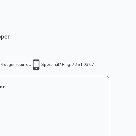
pper
4 dager returrett
Spørsmål? Ring: 73 51 03 07
ter