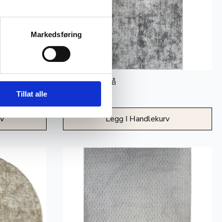
Markedsføring
Nimbus – Grå
Tillat alle
1.299
kr
rv
Legg I Handlekurv