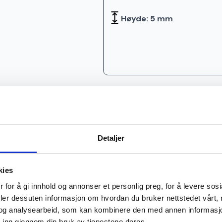
Høyde: 5 mm
Detaljer
kies
 for å gi innhold og annonser et personlig preg, for å levere sos
deler dessuten informasjon om hvordan du bruker nettstedet vårt,
og analysearbeid, som kan kombinere den med annen informasjon d
 inn gjennom din bruk av tjenestene deres.