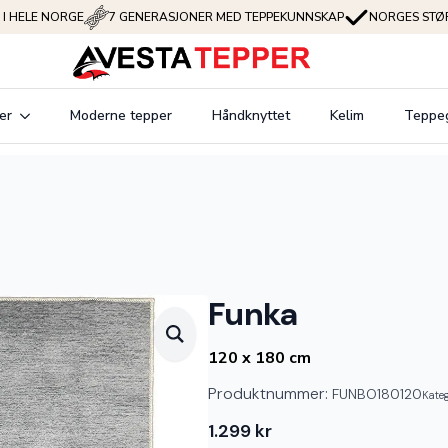
 I HELE NORGE
7 GENERASJONER MED TEPPEKUNNSKAP
NORGES STØR
er
Moderne tepper
Håndknyttet
Kelim
Teppe
Funka
120 x 180 cm
Produktnummer:
FUNBO180120
Kate
1.299
kr