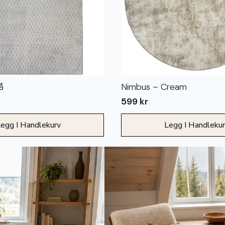
å
Nimbus – Cream
599
kr
egg I Handlekurv
Legg I Handleku