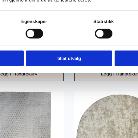
Egenskaper
Statistikk
ø
Nimbus – Grå
tillat utvalg
2.699
kr
egg I Handlekurv
Legg I Handleku