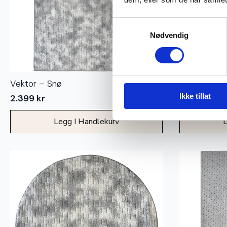
Samtykkevalg
Nødvendig
Vektor – Snø
Vektor – Sn
Ikke tillat
2.399
kr
1.899
kr
Legg I Handlekurv
L