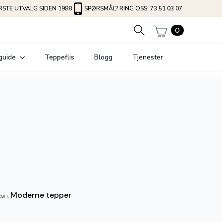
STE UTVALG SIDEN 1988
SPØRSMÅL? RING OSS: 73 51 03 07
0
guide
Teppeflis
Blogg
Tjenester
Moderne tepper
gori: