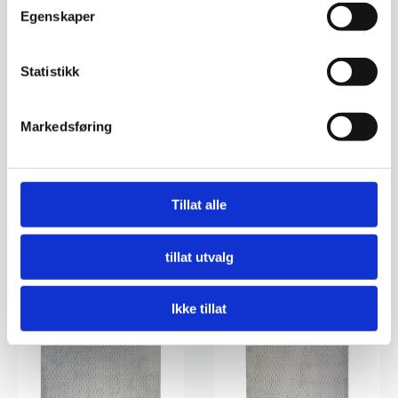
Egenskaper
Statistikk
Markedsføring
Vektor – Snø
Nimbus – Cream
Tillat alle
899
kr
990
kr
tillat utvalg
Legg I Handlekurv
Legg I Handlekurv
Ikke tillat