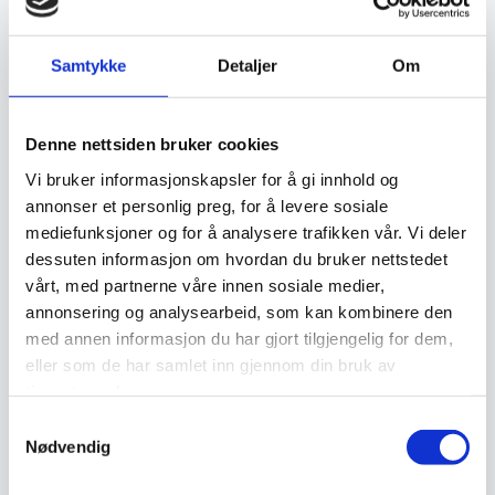
Samtykke
Detaljer
Om
Relaterte produkter
Denne nettsiden bruker cookies
Vi bruker informasjonskapsler for å gi innhold og
annonser et personlig preg, for å levere sosiale
mediefunksjoner og for å analysere trafikken vår. Vi deler
dessuten informasjon om hvordan du bruker nettstedet
vårt, med partnerne våre innen sosiale medier,
annonsering og analysearbeid, som kan kombinere den
med annen informasjon du har gjort tilgjengelig for dem,
Vektor – Grå
Nimbus – Cream
eller som de har samlet inn gjennom din bruk av
499
kr
2.699
kr
tjenestene deres.
Samtykkevalg
Legg I Handlekurv
Legg I Handlekurv
Nødvendig