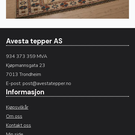
Avesta tepper AS
934 373 359 MVA
Kjøpmannsgata 23
7013 Trondheim
E-post:
post@avestatepper.no
Informasjon
Kjøpsvilkår
Om oss
Kontakt oss
Min side