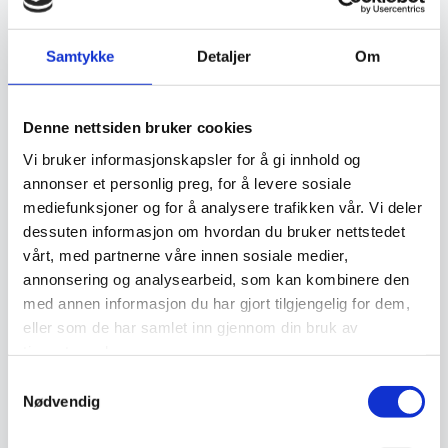
Samtykke
Detaljer
Om
Relaterte produkter
Denne nettsiden bruker cookies
Vi bruker informasjonskapsler for å gi innhold og
annonser et personlig preg, for å levere sosiale
mediefunksjoner og for å analysere trafikken vår. Vi deler
dessuten informasjon om hvordan du bruker nettstedet
vårt, med partnerne våre innen sosiale medier,
annonsering og analysearbeid, som kan kombinere den
med annen informasjon du har gjort tilgjengelig for dem,
Nimbus – Grå
Nimbus – Cream
eller som de har samlet inn gjennom din bruk av
2.249
kr
1.699
kr
tjenestene deres.
Samtykkevalg
Legg I Handlekurv
Legg I Handlekurv
Nødvendig