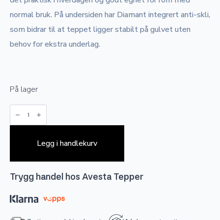
det praktisk i hverdagen og godt egnet for rom med
normal bruk. På undersiden har Diamant integrert anti-skli,
som bidrar til at teppet ligger stabilt på gulvet uten
behov for ekstra underlag.
På lager
Diamant
-
Multicolor
antall
Legg i handlekurv
Trygg handel hos Avesta Tepper