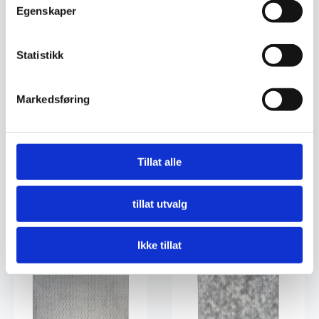
Egenskaper
Statistikk
Markedsføring
Vektor – Snø
Nimbus – Cream
Tillat alle
499
kr
990
kr
tillat utvalg
Legg I Handlekurv
Legg I Handlekurv
Ikke tillat