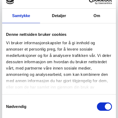
Samtykke
Detaljer
Om
Relaterte produkter
Denne nettsiden bruker cookies
Vi bruker informasjonskapsler for å gi innhold og
annonser et personlig preg, for å levere sosiale
mediefunksjoner og for å analysere trafikken vår. Vi deler
dessuten informasjon om hvordan du bruker nettstedet
vårt, med partnerne våre innen sosiale medier,
annonsering og analysearbeid, som kan kombinere den
med annen informasjon du har gjort tilgjengelig for dem,
Vektor – Snø
Vektor – Grå
eller som de har samlet inn gjennom din bruk av
999
kr
2.399
kr
tjenestene deres.
Samtykkevalg
Legg I Handlekurv
Legg I Handlekurv
Nødvendig