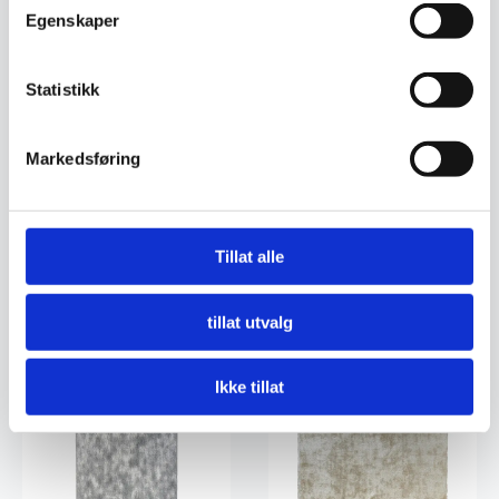
Egenskaper
Statistikk
Markedsføring
Nimbus – Cream
Nimbus – Cream
Tillat alle
2.699
kr
1.549
kr
tillat utvalg
Legg I Handlekurv
Legg I Handlekurv
Ikke tillat