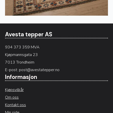
Avesta tepper AS
934 373 359 MVA
Kjøpmannsgata 23
7013 Trondheim
E-post:
post@avestatepper.no
Informasjon
Kjøpsvilkår
Om oss
Kontakt oss
Min side