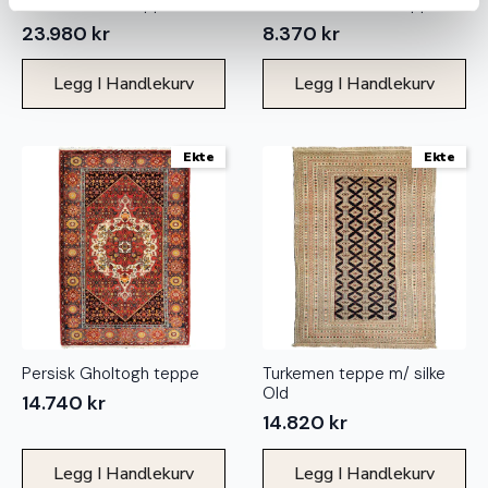
Persisk Tabriz teppe
Persisk Hamadan teppe
23.980
kr
8.370
kr
Legg I Handlekurv
Legg I Handlekurv
Ekte
Ekte
Persisk Gholtogh teppe
Turkemen teppe m/ silke
Old
14.740
kr
14.820
kr
Legg I Handlekurv
Legg I Handlekurv