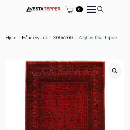
0
Hjem
Håndknyttet
300x200
Afghan-Khal teppe