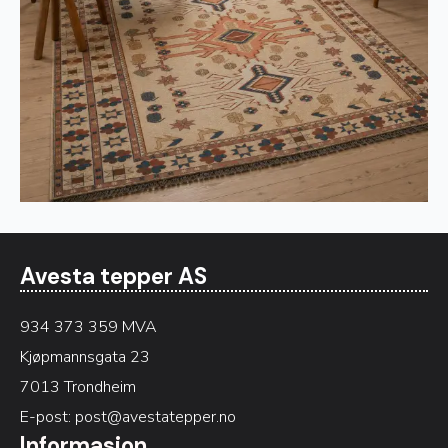
Avesta tepper AS
934 373 359 MVA
Kjøpmannsgata 23
7013 Trondheim
E-post:
post@avestatepper.no
Informasjon