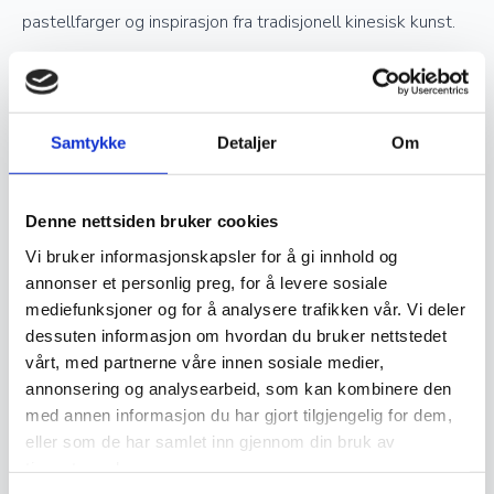
pastellfarger og inspirasjon fra tradisjonell kinesisk kunst.
Verdsettelse og investering
Samtykke
Detaljer
Om
Ekte håndknyttede orientalske tepper er ettertraktede
samlerobjekter og kan være en god investering. Jo høyere
Denne nettsiden bruker cookies
kvalitet og finere knytting et teppe har, desto mer
Vi bruker informasjonskapsler for å gi innhold og
verdifullt blir det over tid. Opprinnelse, materialvalg og
annonser et personlig preg, for å levere sosiale
knutetetthet spiller en stor rolle i vurderingen av et teppes
mediefunksjoner og for å analysere trafikken vår. Vi deler
verdi, og godt vedlikeholdte håndknyttede tepper kan gå i
dessuten informasjon om hvordan du bruker nettstedet
arv i generasjoner.
vårt, med partnerne våre innen sosiale medier,
annonsering og analysearbeid, som kan kombinere den
med annen informasjon du har gjort tilgjengelig for dem,
Vedlikehold og levetid
eller som de har samlet inn gjennom din bruk av
tjenestene deres.