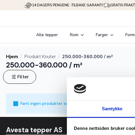
14 DAGERS PENGENE -TILBAKE GARANTI
GRATIS FRAKT
Alle tepper
Rom
Farger
Form
Hjem
Produkt Knuter
250.000-360.000 / m²
250.000-360.000 / m²
Filter
Fant ingen produkter som passet med valgene dine.
Samtykke
Avesta tepper AS
Informasjo
Denne nettsiden bruker coo