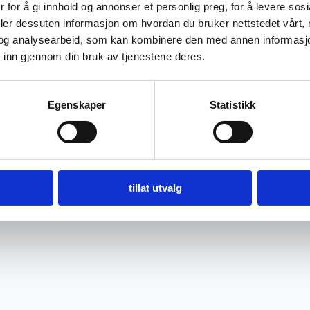
 for å gi innhold og annonser et personlig preg, for å levere sos
Mandag-Fredag: 10:00 -17:00
deler dessuten informasjon om hvordan du bruker nettstedet vårt,
og analysearbeid, som kan kombinere den med annen informasjon d
Lørdag: 10:00 -16:00
 inn gjennom din bruk av tjenestene deres.
Egenskaper
Statistikk
tillat utvalg