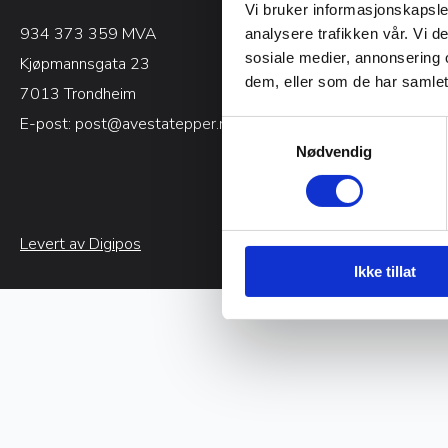
Vi bruker informasjonskapsler
934 373 359 MVA
Kjøpsvilkår
analysere trafikken vår. Vi 
sosiale medier, annonsering 
Kjøpmannsgata 23
Om oss
dem, eller som de har samlet
7013 Trondheim
Kontakt oss
E-post:
post@avestatepper.no
Min side
Samtykkevalg
Nødvendig
Blogg
Levert av Digipos
Ikke tillat