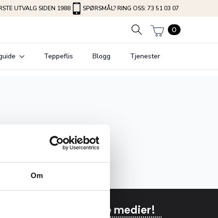
STE UTVALG SIDEN 1988
SPØRSMÅL? RING OSS: 73 51 03 07
0
guide
Teppeflis
Blogg
Tjenester
Om
Følg oss på sosiale medier!