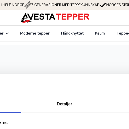
 I HELE NORGE
7 GENERASJONER MED TEPPEKUNNSKAP
NORGES STØR
er
Moderne tepper
Håndknyttet
Kelim
Teppe
Detaljer
n
Åpningstider
kies