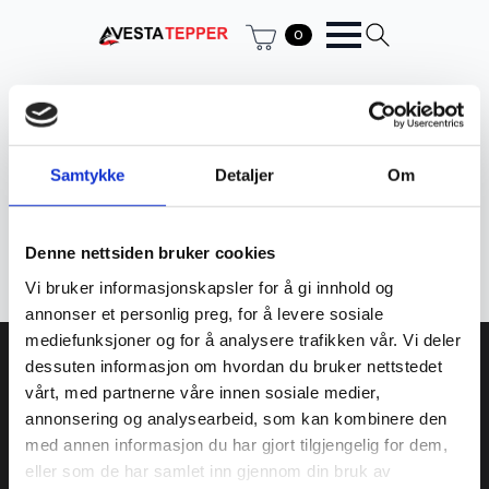
0
Hjem
Produkt Knuter
250.000 - 300.000 / m
250.000 - 300.000 / m
Samtykke
Detaljer
Om
Filter
Denne nettsiden bruker cookies
Fant ingen produkter som passet med valgene dine.
Vi bruker informasjonskapsler for å gi innhold og
annonser et personlig preg, for å levere sosiale
mediefunksjoner og for å analysere trafikken vår. Vi deler
Avesta tepper AS
dessuten informasjon om hvordan du bruker nettstedet
vårt, med partnerne våre innen sosiale medier,
annonsering og analysearbeid, som kan kombinere den
934 373 359 MVA
med annen informasjon du har gjort tilgjengelig for dem,
Kjøpmannsgata 23
eller som de har samlet inn gjennom din bruk av