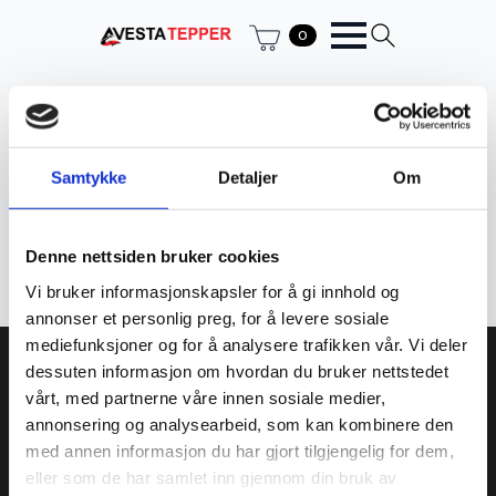
0
Hjem
Ukategorisert
Ukategorisert
Samtykke
Detaljer
Om
Filter
Denne nettsiden bruker cookies
Fant ingen produkter som passet med valgene dine.
Vi bruker informasjonskapsler for å gi innhold og
annonser et personlig preg, for å levere sosiale
mediefunksjoner og for å analysere trafikken vår. Vi deler
Avesta tepper AS
dessuten informasjon om hvordan du bruker nettstedet
vårt, med partnerne våre innen sosiale medier,
annonsering og analysearbeid, som kan kombinere den
934 373 359 MVA
med annen informasjon du har gjort tilgjengelig for dem,
Kjøpmannsgata 23
eller som de har samlet inn gjennom din bruk av