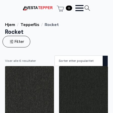
0
Hjem
Teppeflis
Rocket
Rocket
Filter
Sortert
Viser alle 6 resultater
etter
propularitet