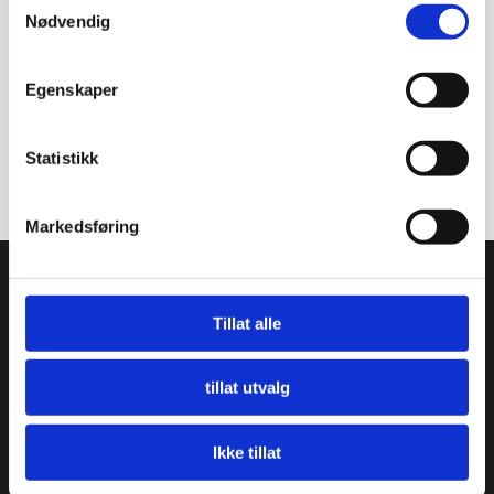
Nødvendig
Egenskaper
Statistikk
Rocket 553
Rocket 504
359
kr
359
kr
Markedsføring
Avesta tepper AS
Tillat alle
934 373 359 MVA
Kjøpmannsgata 23
tillat utvalg
7013 Trondheim
E-post:
post@avestatepper.no
Ikke tillat
Informasjon