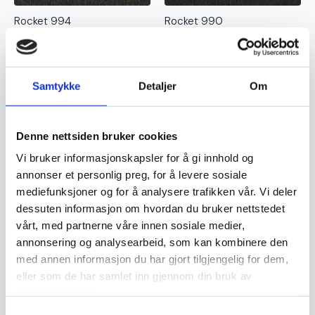
Rocket 994
Rocket 990
359
kr
359
kr
Samtykke
Detaljer
Om
Denne nettsiden bruker cookies
Vi bruker informasjonskapsler for å gi innhold og
annonser et personlig preg, for å levere sosiale
mediefunksjoner og for å analysere trafikken vår. Vi deler
dessuten informasjon om hvordan du bruker nettstedet
Rocket 961
Rocket 914
vårt, med partnerne våre innen sosiale medier,
359
kr
359
kr
annonsering og analysearbeid, som kan kombinere den
med annen informasjon du har gjort tilgjengelig for dem,
eller som de har samlet inn gjennom din bruk av
tjenestene deres.
Samtykkevalg