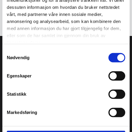
mediefunksjoner og for å analysere trafikken vår. Vi deler
dessuten informasjon om hvordan du bruker nettstedet
160 x 239 cm
165 x 234 cm
vårt, med partnerne våre innen sosiale medier,
Afghan teppe
Afghan teppe
annonsering og analysearbeid, som kan kombinere den
12.300
kr
12.820
kr
med annen informasjon du har gjort tilgjengelig for dem,
eller som de har samlet inn gjennom din bruk av
tjenestene deres.
Avesta tepper AS
Samtykkevalg
Nødvendig
934 373 359 MVA
Kjøpmannsgata 23
Egenskaper
7013 Trondheim
E-post:
post@avestatepper.no
Statistikk
Informasjon
Markedsføring
Kjøpsvilkår
Om oss
Kontakt oss