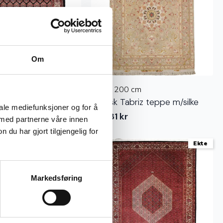
Om
 cm
150 x 200 cm
djar teppe m/ silke
Persisk Tabriz teppe m/silke
iale mediefunksjoner og for å
68.631
kr
 med partnerne våre innen
u har gjort tilgjengelig for
Ekte
Ekte
Markedsføring