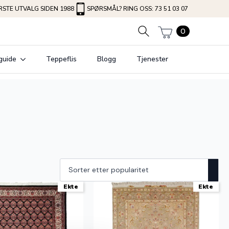
STE UTVALG SIDEN 1988
SPØRSMÅL? RING OSS: 73 51 03 07
0
guide
Teppeflis
Blogg
Tjenester
Ekte
Ekte