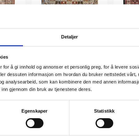
Detaljer
150 x 195 cm
173 x 245
kies
/ silke
Persisk Moud teppe m/ silke
Persisk Bi
 for å gi innhold og annonser et personlig preg, for å levere sos
24.320
kr
89.390
kr
deler dessuten informasjon om hvordan du bruker nettstedet vårt,
og analysearbeid, som kan kombinere den med annen informasjon d
 inn gjennom din bruk av tjenestene deres.
Ekte
Ekte
Egenskaper
Statistikk