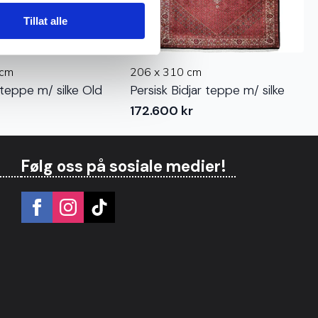
Tillat alle
 cm
206 x 310 cm
teppe m/ silke Old
Persisk Bidjar teppe m/ silke
172.600
kr
Følg oss på sosiale medier!