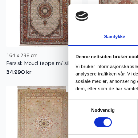
Samtykke
164 x 238 cm
146 x 197 cm
Denne nettsiden bruker coo
Persisk Moud teppe m/ silke
Persisk Moud teppe m
Vi bruker informasjonskapsler
34.990
kr
24.970
kr
analysere trafikken vår. Vi 
sosiale medier, annonsering 
dem, eller som de har samlet
Ekte
Samtykkevalg
Nødvendig