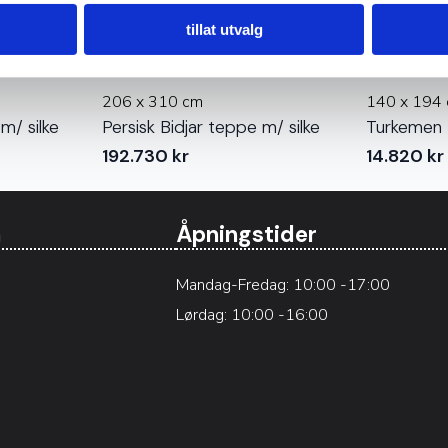
tillat utvalg
206 x 310 cm
140 x 194
m/ silke
Persisk Bidjar teppe m/ silke
Turkemen 
192.730
kr
14.820
kr
n
Åpningstider
Mandag-Fredag: 10:00 -17:00
Lørdag: 10:00 -16:00