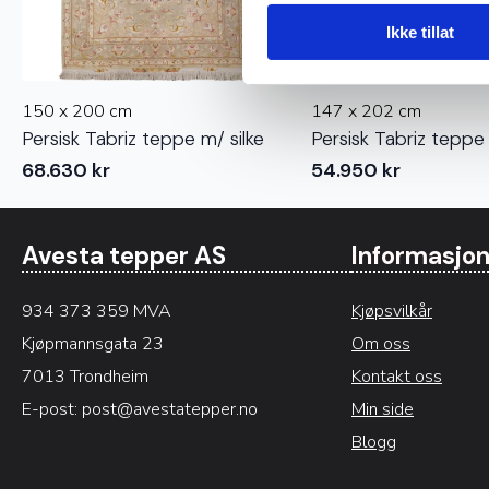
Ikke tillat
150 x 200 cm
147 x 202 cm
Persisk Tabriz teppe m/ silke
Persisk Tabriz teppe 
68.630
kr
54.950
kr
Avesta tepper AS
Informasjo
934 373 359 MVA
Kjøpsvilkår
Kjøpmannsgata 23
Om oss
7013 Trondheim
Kontakt oss
E-post:
post@avestatepper.no
Min side
Blogg