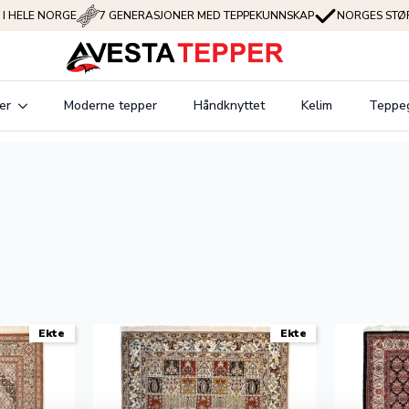
 I HELE NORGE
7 GENERASJONER MED TEPPEKUNNSKAP
NORGES STØR
er
Moderne tepper
Håndknyttet
Kelim
Teppe
Ekte
Ekte