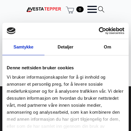
0
Hjem
Produkt Knuter
ca. 270.000 - 360.000 / m²
ca. 270.000 - 360.000 / m²
Samtykke
Detaljer
Om
Filter
Denne nettsiden bruker cookies
Fant ingen produkter som passet med valgene dine.
Vi bruker informasjonskapsler for å gi innhold og
annonser et personlig preg, for å levere sosiale
mediefunksjoner og for å analysere trafikken vår. Vi deler
Avesta tepper AS
dessuten informasjon om hvordan du bruker nettstedet
vårt, med partnerne våre innen sosiale medier,
annonsering og analysearbeid, som kan kombinere den
934 373 359 MVA
med annen informasjon du har gjort tilgjengelig for dem,
Kjøpmannsgata 23
eller som de har samlet inn gjennom din bruk av