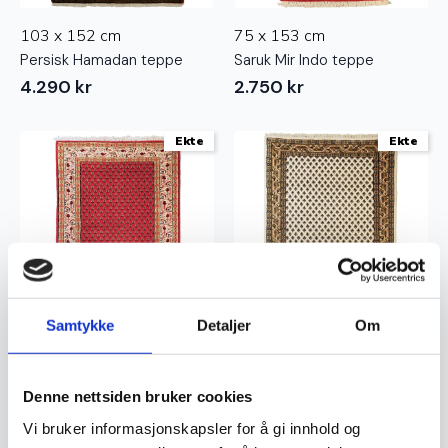
103 x 152 cm
75 x 153 cm
Persisk Hamadan teppe
Saruk Mir Indo teppe
4.290
kr
2.750
kr
Ekte
Ekte
Samtykke
Detaljer
Om
90 x 161 cm
90 x 165 cm
Saruk Mir Indo teppe
Saruk Mir Indo teppe
Denne nettsiden bruker cookies
3.270
kr
3.270
kr
Vi bruker informasjonskapsler for å gi innhold og