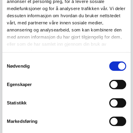
annonser et personlig preg, for å levere sosiale
Ekte
Ekte
mediefunksjoner og for å analysere trafikken vår. Vi deler
dessuten informasjon om hvordan du bruker nettstedet
vårt, med partnerne våre innen sosiale medier,
annonsering og analysearbeid, som kan kombinere den
med annen informasjon du har gjort tilgjengelig for dem,
eller som de har samlet inn gjennom din bruk av
tjenestene deres.
Samtykkevalg
90 x 160 cm
92 x 164 cm
Nødvendig
Saruk Mir Indo teppe
Saruk Mir Indo teppe
3.270
kr
3.270
kr
Egenskaper
Ekte
Statistikk
Markedsføring