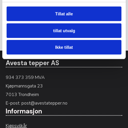
Tillat alle
92 x 160 cm
tillat utvalg
Saruk Mir Indo teppe
3.270
kr
Ikke tillat
Avesta tepper AS
934 373 359 MVA
Kjøpmannsgata 23
7013 Trondheim
E-post:
post@avestatepper.no
Informasjon
Kjøpsvilkår