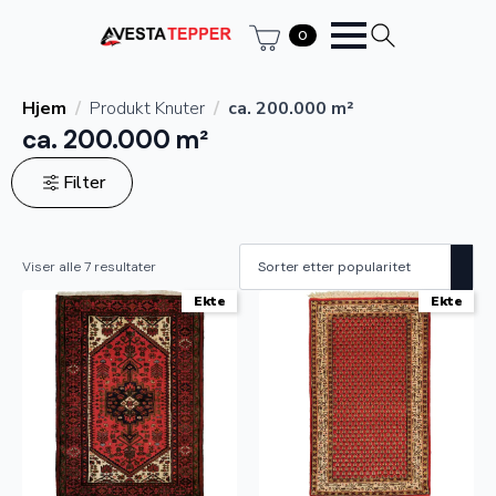
0
Hjem
Produkt Knuter
ca. 200.000 m²
ca. 200.000 m²
Filter
Sortert
Viser alle 7 resultater
etter
propularitet
Ekte
Ekte