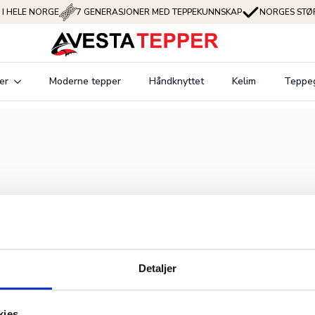
 I HELE NORGE
7 GENERASJONER MED TEPPEKUNNSKAP
NORGES STØR
er
Moderne tepper
Håndknyttet
Kelim
Teppe
Detaljer
kies