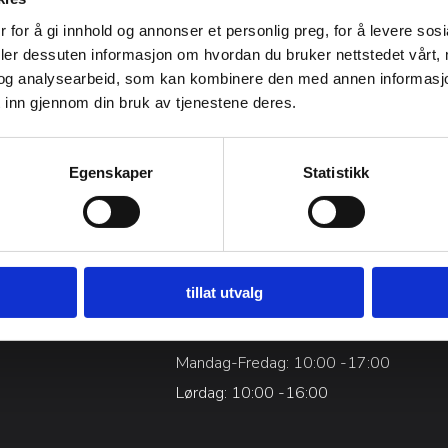
 for å gi innhold og annonser et personlig preg, for å levere sos
deler dessuten informasjon om hvordan du bruker nettstedet vårt,
og analysearbeid, som kan kombinere den med annen informasjon d
 inn gjennom din bruk av tjenestene deres.
Egenskaper
Statistikk
tillat utvalg
n
Åpningstider
Mandag-Fredag: 10:00 -17:00
Lørdag: 10:00 -16:00