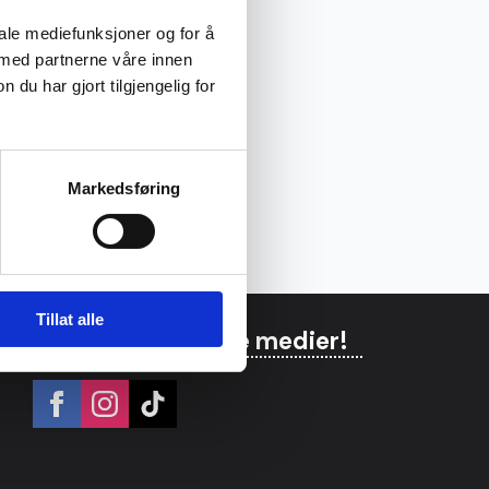
iale mediefunksjoner og for å
 med partnerne våre innen
u har gjort tilgjengelig for
Markedsføring
Tillat alle
Følg oss på sosiale medier!