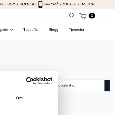
STE UTVALG SIDEN 1988
SPØRSMÅL? RING OSS: 73 51 03 07
0
guide
Teppeflis
Blogg
Tjenester
Om