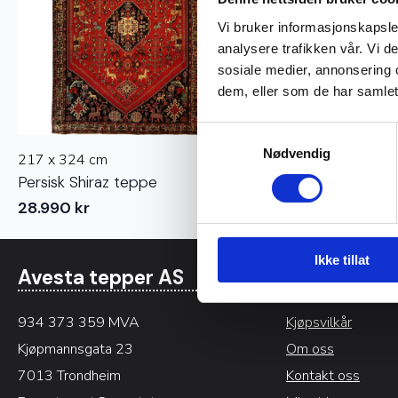
Vi bruker informasjonskapsler
analysere trafikken vår. Vi 
sosiale medier, annonsering 
dem, eller som de har samlet
Samtykkevalg
Nødvendig
217 x 324 cm
Persisk Shiraz teppe
28.990
kr
Ikke tillat
Avesta tepper AS
Informasjo
934 373 359 MVA
Kjøpsvilkår
Kjøpmannsgata 23
Om oss
7013 Trondheim
Kontakt oss