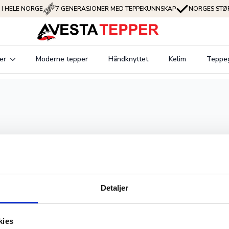
 I HELE NORGE
7 GENERASJONER MED TEPPEKUNNSKAP
NORGES STØR
er
Moderne tepper
Håndknyttet
Kelim
Teppe
Detaljer
kies