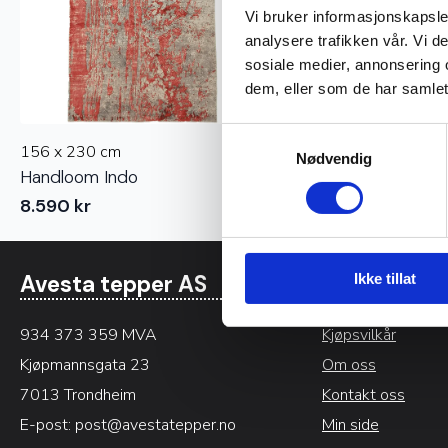
Vi bruker informasjonskapsler
analysere trafikken vår. Vi 
sosiale medier, annonsering 
dem, eller som de har samlet
Samtykkevalg
156 x 230 cm
Nødvendig
Handloom Indo
8.590
kr
Ikke tillat
Avesta tepper AS
Informasjo
934 373 359 MVA
Kjøpsvilkår
Kjøpmannsgata 23
Om oss
7013 Trondheim
Kontakt oss
E-post:
post@avestatepper.no
Min side