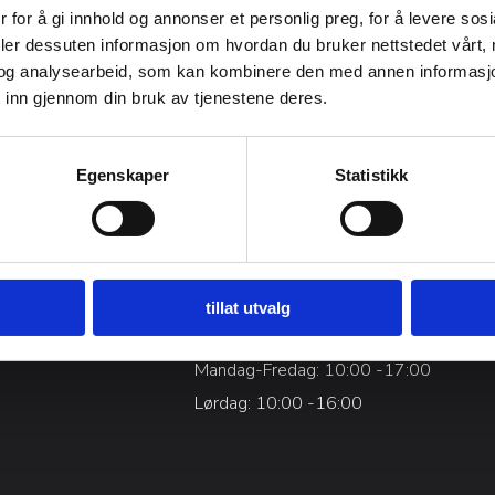
 for å gi innhold og annonser et personlig preg, for å levere sos
deler dessuten informasjon om hvordan du bruker nettstedet vårt,
og analysearbeid, som kan kombinere den med annen informasjon d
 inn gjennom din bruk av tjenestene deres.
Egenskaper
Statistikk
tillat utvalg
n
Åpningstider
Mandag-Fredag: 10:00 -17:00
Lørdag: 10:00 -16:00