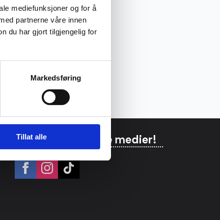
iale mediefunksjoner og for å
 med partnerne våre innen
u har gjort tilgjengelig for
Markedsføring
Tillat alle
Følg oss på sosiale medier!