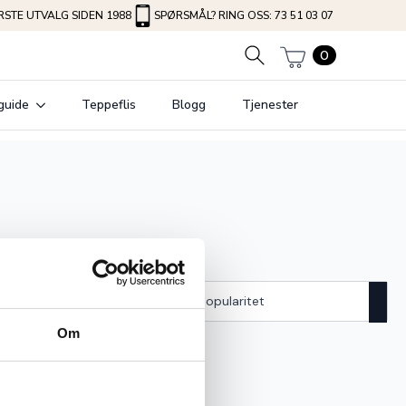
STE UTVALG SIDEN 1988
SPØRSMÅL? RING OSS: 73 51 03 07
0
guide
Teppeflis
Blogg
Tjenester
Om